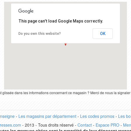
This page can't load Google Maps correctly.
OK
Do you own this website?
st glissée dans les informations concernant ce magasin ? Merci de nous la signale
enseigne
-
Les magasins par département
-
Les codes promos
-
Les bo
dresses.com
- 2013 - Tous droits réservé -
Contact
-
Espace PRO
-
Men
utes les marques citées sont la propriété de leur déposant respec