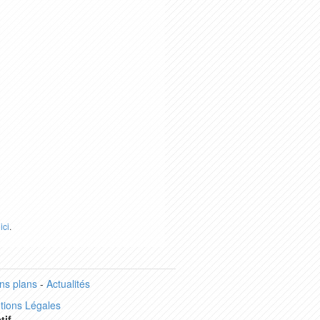
r
ici
.
ns plans
-
Actualités
tions Légales
tif