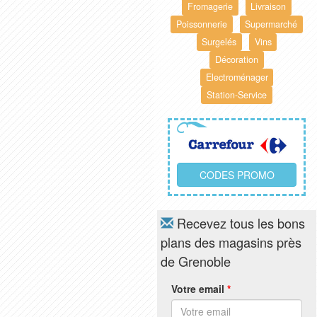
Fromagerie
Livraison
Poissonnerie
Supermarché
Surgelés
Vins
Décoration
Electroménager
Station-Service
CODES PROMO
Recevez tous les bons
plans des magasins près
de Grenoble
Votre email
*