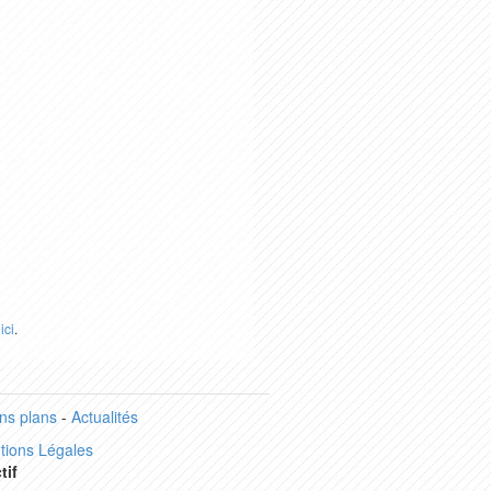
r
ici
.
ns plans
-
Actualités
tions Légales
tif