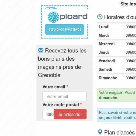
Site in
Horaires d'ou
Lundi
09h00
CODES PROMO
Mardi
09h00
Mercredi
09h00
Recevez tous les
Jeudi
09h00
bons plans des
Vendredi
09h00
magasins près de
Samedi
09h00
Grenoble
Dimanche
09h00
Votre email
*
Votre magasin Picard
dimanche
.
Votre code postal
*
Pour savoir si votre 
un
jour férié
, veuill
Plan d'accès