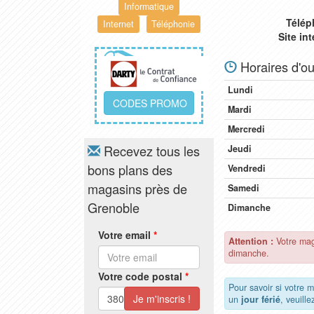
Informatique
Télép
Internet
Téléphonie
Site in
Horaires d'ou
Lundi
CODES PROMO
Mardi
Mercredi
Recevez tous les
Jeudi
bons plans des
Vendredi
magasins près de
Samedi
Grenoble
Dimanche
Votre email
*
Attention :
Votre mag
dimanche.
Votre code postal
*
Pour savoir si votre 
un
jour férié
, veuill