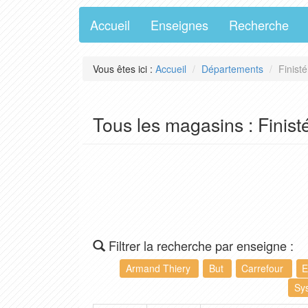
Accueil
Enseignes
Recherche
Vous êtes ici :
Accueil
Départements
Finist
Tous les magasins : Finist
Filtrer la recherche par enseigne :
Armand Thiery
But
Carrefour
E
Sy