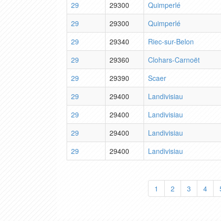
29
29300
Quimperlé
29
29300
Quimperlé
29
29340
Riec-sur-Belon
29
29360
Clohars-Carnoët
29
29390
Scaer
29
29400
Landivisiau
29
29400
Landivisiau
29
29400
Landivisiau
29
29400
Landivisiau
1
2
3
4