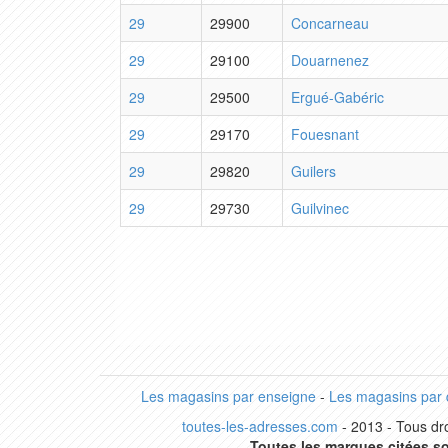
29
29900
Concarneau
29
29100
Douarnenez
29
29500
Ergué-Gabéric
29
29170
Fouesnant
29
29820
Guilers
29
29730
Guilvinec
Les magasins par enseigne
-
Les magasins par
toutes-les-adresses.com
- 2013 - Tous dro
Toutes les marques citées so