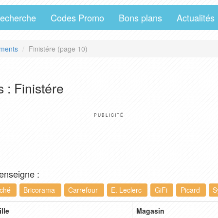
echerche
Codes Promo
Bons plans
Actualités
ments
Finistére (page 10)
 : Finistére
PUBLICITÉ
 enseigne :
rché
Bricorama
Carrefour
E. Leclerc
GiFi
Picard
S
ille
Magasin