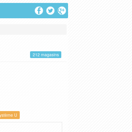
212 magasins
ystème U