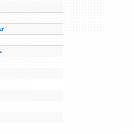
rch
ec