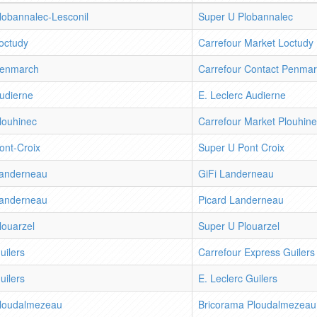
lobannalec-Lesconil
Super U Plobannalec
octudy
Carrefour Market Loctudy
enmarch
Carrefour Contact Penma
udierne
E. Leclerc Audierne
louhinec
Carrefour Market Plouhin
ont-Croix
Super U Pont Croix
anderneau
GiFi Landerneau
anderneau
Picard Landerneau
louarzel
Super U Plouarzel
uilers
Carrefour Express Guilers
uilers
E. Leclerc Guilers
loudalmezeau
Bricorama Ploudalmezeau