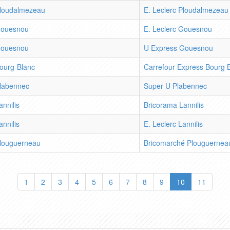
loudalmezeau
E. Leclerc Ploudalmezeau
ouesnou
E. Leclerc Gouesnou
ouesnou
U Express Gouesnou
ourg-Blanc
Carrefour Express Bourg 
labennec
Super U Plabennec
annilis
Bricorama Lannilis
annilis
E. Leclerc Lannilis
louguerneau
Bricomarché Plouguernea
1
2
3
4
5
6
7
8
9
10
11