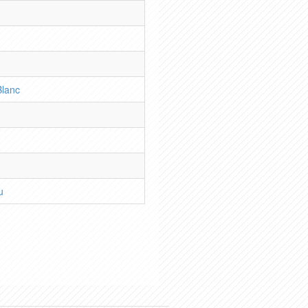
Blanc
u