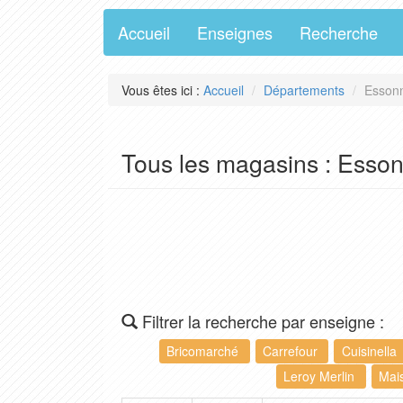
Accueil
Enseignes
Recherche
Vous êtes ici :
Accueil
Départements
Essonn
Tous les magasins : Esso
Filtrer la recherche par enseigne :
Bricomarché
Carrefour
Cuisinella
Leroy Merlin
Mai