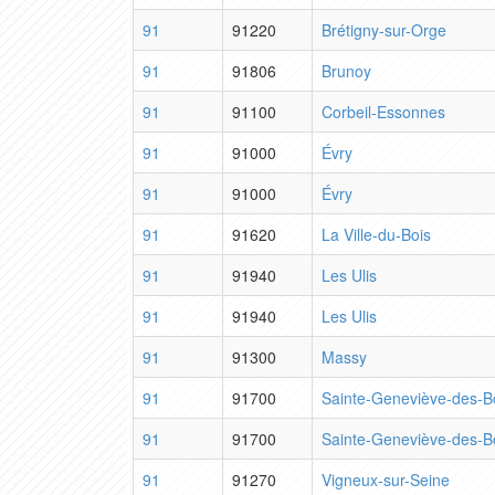
91
91220
Brétigny-sur-Orge
91
91806
Brunoy
91
91100
Corbeil-Essonnes
91
91000
Évry
91
91000
Évry
91
91620
La Ville-du-Bois
91
91940
Les Ulis
91
91940
Les Ulis
91
91300
Massy
91
91700
Sainte-Geneviève-des-B
91
91700
Sainte-Geneviève-des-B
91
91270
Vigneux-sur-Seine