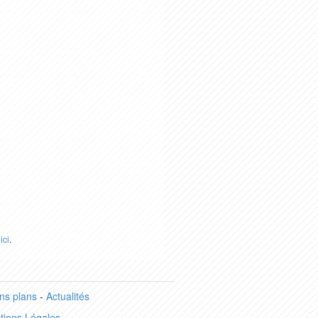
r
ici
.
ns plans
-
Actualités
tions Légales