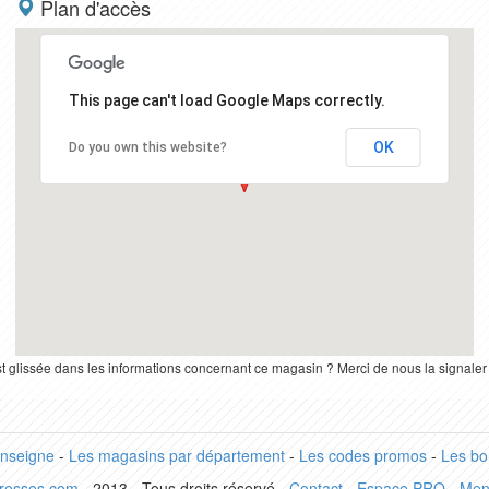
Plan d'accès
This page can't load Google Maps correctly.
OK
Do you own this website?
st glissée dans les informations concernant ce magasin ? Merci de nous la signale
enseigne
-
Les magasins par département
-
Les codes promos
-
Les bo
dresses.com
- 2013 - Tous droits réservé -
Contact
-
Espace PRO
-
Men