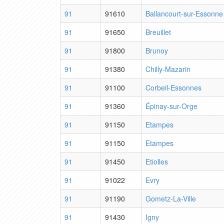
91
91610
Ballancourt-sur-Essonne
91
91650
Breuillet
91
91800
Brunoy
91
91380
Chilly-Mazarin
91
91100
Corbeil-Essonnes
91
91360
Épinay-sur-Orge
91
91150
Etampes
91
91150
Etampes
91
91450
Etiolles
91
91022
Evry
91
91190
Gometz-La-Ville
91
91430
Igny