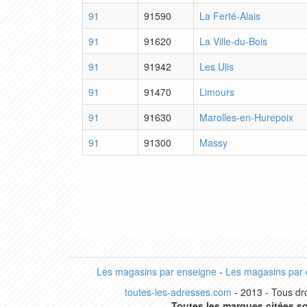
91
91590
La Ferté-Alais
91
91620
La Ville-du-Bois
91
91942
Les Ulis
91
91470
Limours
91
91630
Marolles-en-Hurepoix
91
91300
Massy
Les magasins par enseigne
-
Les magasins par
toutes-les-adresses.com
- 2013 - Tous dro
Toutes les marques citées so