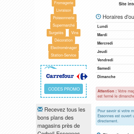
Fromagerie
Site in
Livraison
Horaires d'ou
Poissonnerie
Supermarché
Lundi
Surgelés
Vins
Mardi
Décoration
Mercredi
Electroménager
Jeudi
Station-Service
Vendredi
Samedi
Dimanche
CODES PROMO
Attention :
Votre mag
est fermé le dimanch
Recevez tous les
Pour savoir si votre 
Essonnes est ouvert
bons plans des
directement.
magasins près de
Corbeil-Essonnes