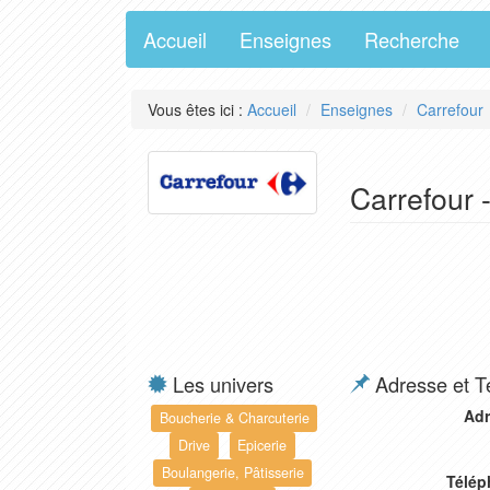
Accueil
Enseignes
Recherche
Vous êtes ici :
Accueil
Enseignes
Carrefour
Carrefour 
Les univers
Adresse et T
Adr
Boucherie & Charcuterie
Drive
Epicerie
Boulangerie, Pâtisserie
Télép