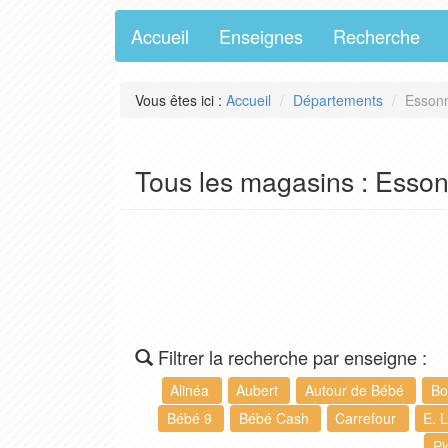
Accueil
Enseignes
Recherche
Vous êtes ici :
Accueil
Départements
Essonn
Tous les magasins : Esso
Filtrer la recherche par enseigne :
Alinéa
Aubert
Autour de Bébé
Bo
Bébé 9
Bébé Cash
Carrefour
E. 
Pi