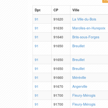
Dpt
CP
Ville
91
91620
La Ville-du-Bois
91
91630
Marolles-en-Hurepoix
91
91640
Briis-sous-Forges
91
91650
Breuillet
91
91650
Breuillet
91
91650
Breuillet
91
91660
Méréville
91
91670
Angerville
91
91700
Fleury-Mérogis
91
91700
Fleury-Mérogis