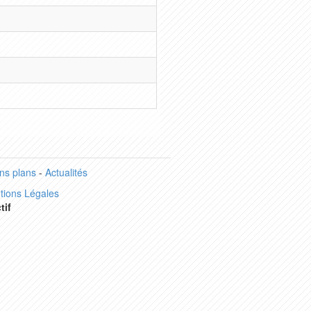
ns plans
-
Actualités
tions Légales
tif