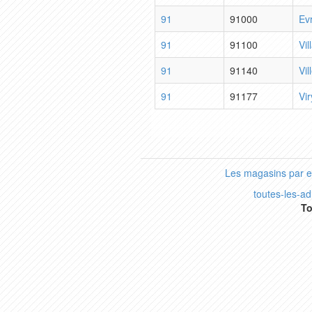
91
91000
Ev
91
91100
Vil
91
91140
Vil
91
91177
Vir
Les magasins par 
toutes-les-a
To