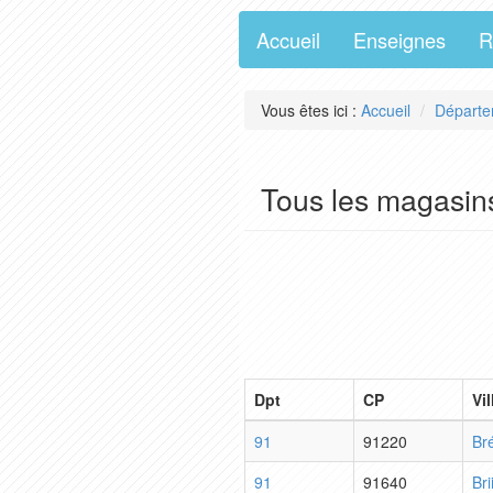
Accueil
Enseignes
R
Vous êtes ici :
Accueil
Départe
Tous les magasin
Dpt
CP
Vil
91
91220
Br
91
91640
Br