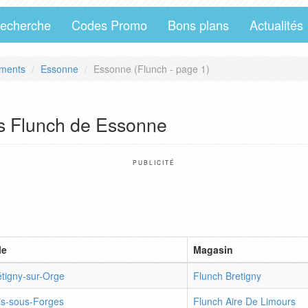
echerche
Codes Promo
Bons plans
Actualités
ments
Essonne
Essonne (Flunch - page 1)
s Flunch de Essonne
PUBLICITÉ
le
Magasin
étigny-sur-Orge
Flunch Bretigny
iis-sous-Forges
Flunch Aire De Limours