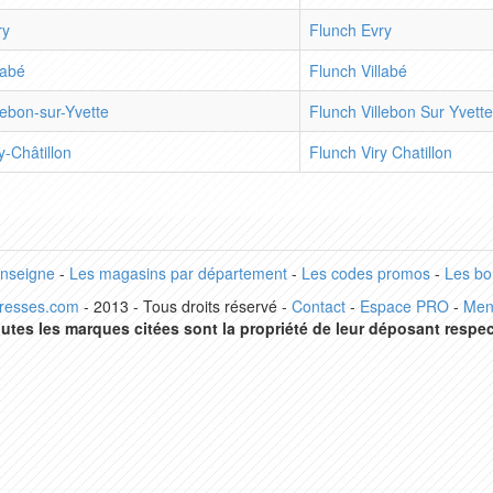
ry
Flunch Evry
labé
Flunch Villabé
lebon-sur-Yvette
Flunch Villebon Sur Yvette
y-Châtillon
Flunch Viry Chatillon
enseigne
-
Les magasins par département
-
Les codes promos
-
Les bo
dresses.com
- 2013 - Tous droits réservé -
Contact
-
Espace PRO
-
Men
utes les marques citées sont la propriété de leur déposant respec