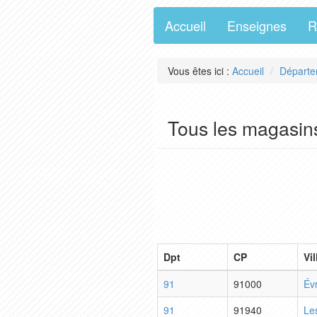
Accueil
Enseignes
R
Vous êtes ici :
Accueil
Départe
Tous les magasin
Dpt
CP
Vil
91
91000
Év
91
91940
Les