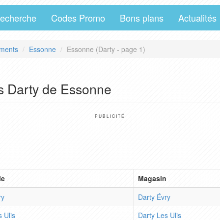
echerche
Codes Promo
Bons plans
Actualités
ments
Essonne
Essonne (Darty - page 1)
s Darty de Essonne
PUBLICITÉ
le
Magasin
ry
Darty Évry
 Ulis
Darty Les Ulis