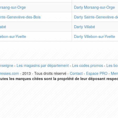
rsang-sur-Orge
Darty Morsang-sur-Orge
inte-Geneviève-des-Bois
Darty Sainte-Geneviève-d
labé
Darty Villabé
lebon-sur-Yvette
Darty Villebon-sur-Yvette
enseigne
-
Les magasins par département
-
Les codes promos
-
Les bo
dresses.com
- 2013 - Tous droits réservé -
Contact
-
Espace PRO
-
Men
utes les marques citées sont la propriété de leur déposant respec