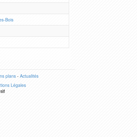
es-Bois
ns plans
-
Actualités
tions Légales
tif