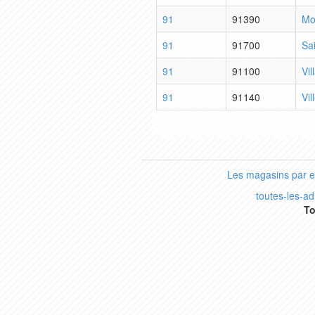
91
91390
Mo
91
91700
Sa
91
91100
Vil
91
91140
Vil
Les magasins par 
toutes-les-a
To