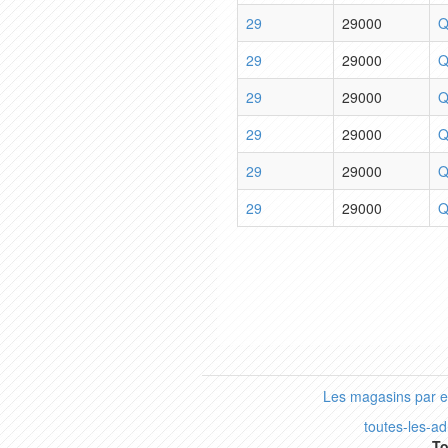
29
29000
Q
29
29000
Q
29
29000
Q
29
29000
Q
29
29000
Q
29
29000
Q
Les magasins par 
toutes-les-a
To