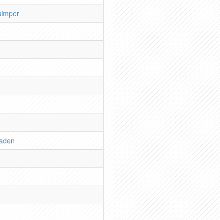
uimper
raden