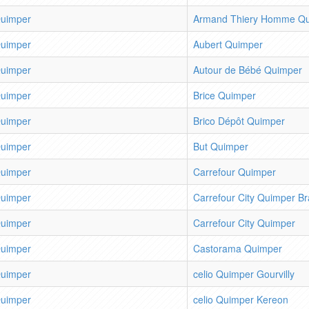
uimper
Armand Thiery Homme Q
uimper
Aubert Quimper
uimper
Autour de Bébé Quimper
uimper
Brice Quimper
uimper
Brico Dépôt Quimper
uimper
But Quimper
uimper
Carrefour Quimper
uimper
Carrefour City Quimper B
uimper
Carrefour City Quimper
uimper
Castorama Quimper
uimper
celio Quimper Gourvilly
uimper
celio Quimper Kereon