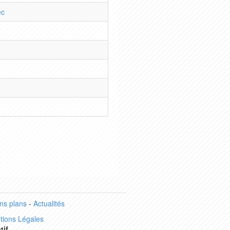
ec
ns plans
-
Actualités
tions Légales
tif