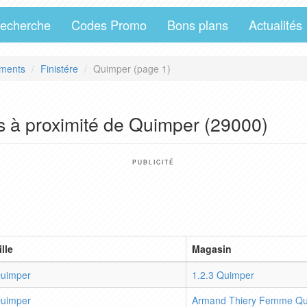
echerche
Codes Promo
Bons plans
Actualités
ments
Finistére
Quimper (page 1)
s à proximité de Quimper (29000)
PUBLICITÉ
ille
Magasin
uimper
1.2.3 Quimper
uimper
Armand Thiery Femme Qu