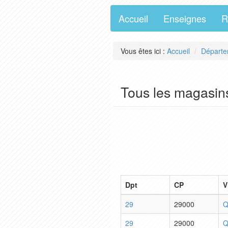
Accueil
Enseignes
R
Vous êtes ici :
Accueil
Départe
Tous les magasin
Dpt
CP
V
29
29000
Q
29
29000
Q