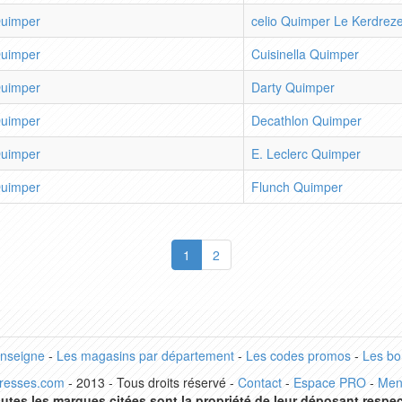
uimper
celio Quimper Le Kerdrez
uimper
Cuisinella Quimper
uimper
Darty Quimper
uimper
Decathlon Quimper
uimper
E. Leclerc Quimper
uimper
Flunch Quimper
1
2
enseigne
-
Les magasins par département
-
Les codes promos
-
Les bo
dresses.com
- 2013 - Tous droits réservé -
Contact
-
Espace PRO
-
Men
utes les marques citées sont la propriété de leur déposant respec