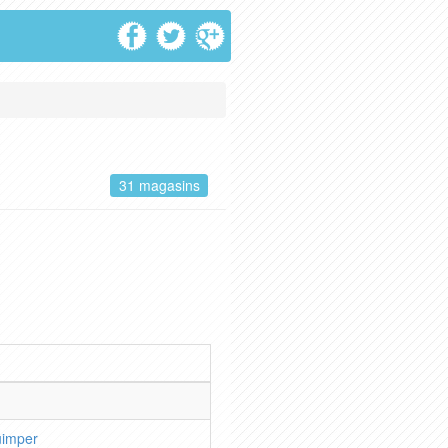
31 magasins
imper