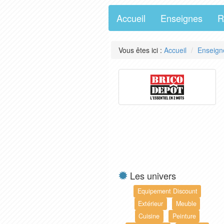
Accueil
Enseignes
R
Vous êtes ici :
Accueil
Enseign
Les univers
Equipement Discount
Extérieur
Meuble
Cuisine
Peinture