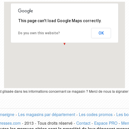
This page can't load Google Maps correctly.
OK
Do you own this website?
st glissée dans les informations concernant ce magasin ? Merci de nous la signale
enseigne
-
Les magasins par département
-
Les codes promos
-
Les bo
dresses.com
- 2013 - Tous droits réservé -
Contact
-
Espace PRO
-
Men
utes les marques citées sont la propriété de leur déposant respec