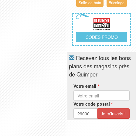
Salle de bain
Bricolage
CODES PROMO
Recevez tous les bons
plans des magasins près
de Quimper
Votre email
*
Votre code postal
*