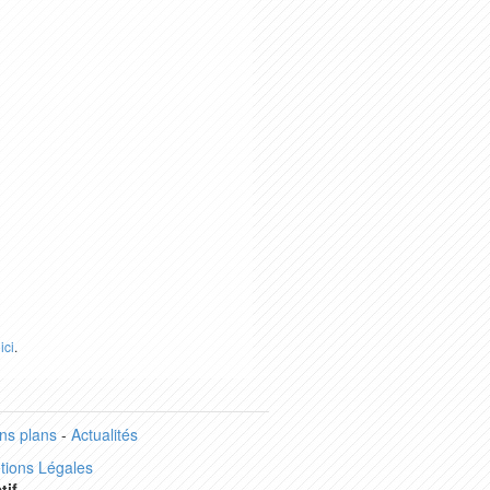
r
ici
.
ns plans
-
Actualités
tions Légales
tif