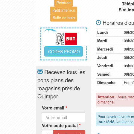
Peinture
Télép
Site in
Petit intérieur
Salle de bain
Horaires d'ou
Lundi
09h30
Mardi
09h30
Mercredi
09h30
CODES PROMO
Jeudi
09h30
Vendredi
09h30
Recevez tous les
Samedi
09h30
bons plans des
Dimanche
Ferm
magasins près de
Quimper
Attention :
Votre mag
dimanche.
Votre email
*
Pour savoir si votre 
jour férié
, veuillez l
Votre code postal
*