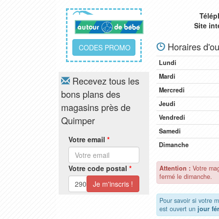
Télép
Site in
Horaires d'ou
CODES PROMO
Lundi
Mardi
Recevez tous les
Mercredi
bons plans des
Jeudi
magasins près de
Vendredi
Quimper
Samedi
Votre email
*
Dimanche
Votre code postal
*
Attention :
Votre ma
fermé le dimanche.
Pour savoir si votre
est ouvert un
jour fé