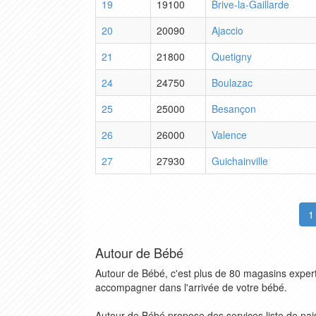
19
19100
Brive-la-Gaillarde
20
20090
Ajaccio
21
21800
Quetigny
24
24750
Boulazac
25
25000
Besançon
26
26000
Valence
27
27930
Guichainville
1
Autour de Bébé
Autour de Bébé, c'est plus de 80 magasins exper
accompagner dans l'arrivée de votre bébé.
Autour de Bébé propose des services liste de na