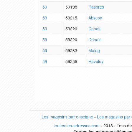
59
59198
Haspres
59
59215
Abscon
59
59220
Denain
59
59220
Denain
59
59233
Maing
59
59255
Haveluy
Les magasins par enseigne
-
Les magasins par
toutes-les-adresses.com
- 2013 - Tous dro
Toutes les marques citées so