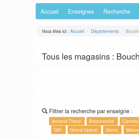
Accueil
Enseignes
Recherche
Vous êtes ici :
Accueil
Départements
Bouche
Tous les magasins : Bouc
Filtrer la recherche par enseigne :
Armand Thiery
Bricomarché
Carrefo
GiFi
Grand Optical
Gémo
Maiso