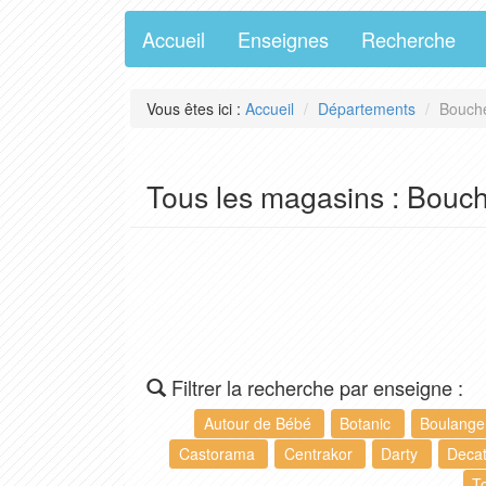
Accueil
Enseignes
Recherche
Vous êtes ici :
Accueil
Départements
Bouche
Tous les magasins : Bouc
Filtrer la recherche par enseigne :
Autour de Bébé
Botanic
Boulang
Castorama
Centrakor
Darty
Deca
T