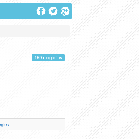
159 magasins
ègles
s