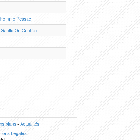
 Homme Pessac
 Gaulle Ou Centre)
ns plans
-
Actualités
tions Légales
tif