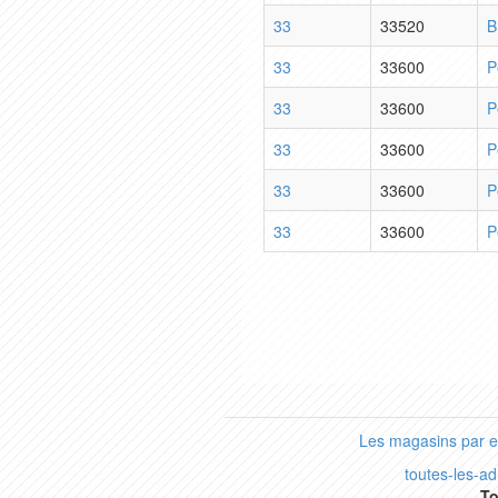
33
33520
B
33
33600
P
33
33600
P
33
33600
P
33
33600
P
33
33600
P
Les magasins par 
toutes-les-a
To