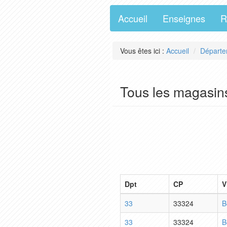
Accueil
Enseignes
R
Vous êtes ici :
Accueil
Départe
Tous les magasin
Dpt
CP
V
33
33324
B
33
33324
B