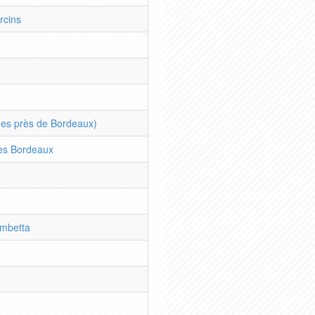
rcins
ues près de Bordeaux)
res Bordeaux
ambetta