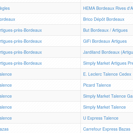
ègles
HEMA Bordeaux Rives d'A
ordeaux
Brico Dépôt Bordeaux
rtigues-près-Bordeaux
But Bordeaux / Artigues
rtigues-près-Bordeaux
GiFi Bordeaux Artigues
rtigues-près-Bordeaux
Jardiland Bordeaux (Artig
rtigues-près-Bordeaux
Simply Market Artigues P
alence
E. Leclerc Talence Cedex
alence
Picard Talence
alence
Simply Market Talence G
alence
Simply Market Talence
alence
U Express Talence
azas
Carrefour Express Bazas