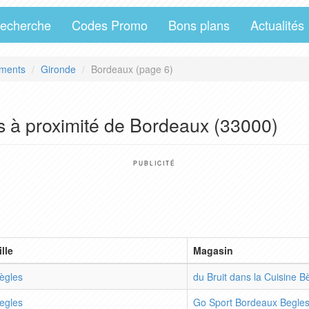
echerche
Codes Promo
Bons plans
Actualités
ments
Gironde
Bordeaux (page 6)
s à proximité de Bordeaux (33000)
PUBLICITÉ
ille
Magasin
ègles
du Bruit dans la Cuisine B
egles
Go Sport Bordeaux Begle