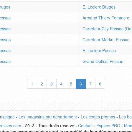
ruges
E. Leclerc Bruges
essac
Armand Thiery Femme et
essac
Carrefour City Pessac (De
essac
Carrefour Market Pessac
essac
E. Leclerc Pessac
essac
Grand Optical Pessac
1
2
3
4
5
6
7
8
enseigne
-
Les magasins par département
-
Les codes promos
-
Les bo
dresses.com
- 2013 - Tous droits réservé -
Contact
-
Espace PRO
-
Men
utes les marques citées sont la propriété de leur déposant respec