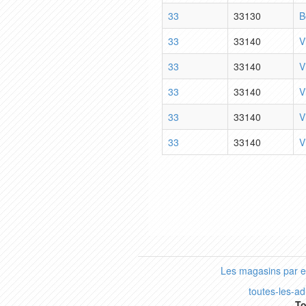
33
33130
B
33
33140
V
33
33140
V
33
33140
V
33
33140
V
33
33140
V
Les magasins par 
toutes-les-a
To