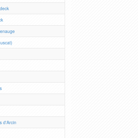
adeck
ck
Benauge
uscat)
s
s d'Arcin