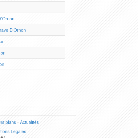
d'Ornon
enave D'Ornon
non
non
non
ns plans
-
Actualités
tions Légales
tif