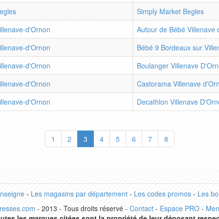
egles
Simply Market Begles
illenave-d'Ornon
Autour de Bébé Villenave 
illenave-d'Ornon
Bébé 9 Bordeaux sur Vill
illenave-d'Ornon
Boulanger Villenave D'Or
illenave-d'Ornon
Castorama Villenave d'Or
illenave-d'Ornon
Decathlon Villenave D'Or
1
2
3
4
5
6
7
8
enseigne
-
Les magasins par département
-
Les codes promos
-
Les bo
dresses.com
- 2013 - Tous droits réservé -
Contact
-
Espace PRO
-
Men
utes les marques citées sont la propriété de leur déposant respec