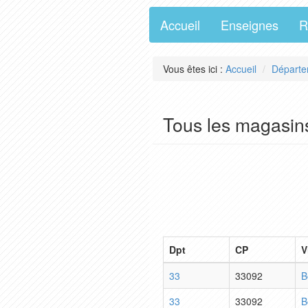
Accueil
Enseignes
R
Vous êtes ici :
Accueil
Départe
Tous les magasin
Dpt
CP
V
33
33092
B
33
33092
B