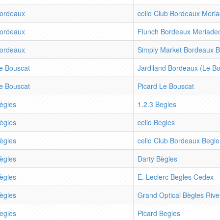
ordeaux
celio Club Bordeaux Meri
ordeaux
Flunch Bordeaux Meriade
ordeaux
Simply Market Bordeaux 
e Bouscat
Jardiland Bordeaux (Le Bo
e Bouscat
Picard Le Bouscat
ègles
1.2.3 Begles
ègles
celio Begles
ègles
celio Club Bordeaux Begle
ègles
Darty Bègles
ègles
E. Leclerc Begles Cedex
ègles
Grand Optical Bègles Rive
egles
Picard Begles