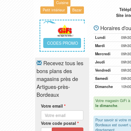
Cuisine
Télép
Petit intérieur
Bazar
Site in
Horaires d'ou
Lundi
09h30
CODES PROMO
Mardi
09h30
Mercredi
09h30
Recevez tous les
Jeudi
09h30
bons plans des
Vendredi
09h30
magasins près de
Samedi
09h30
Artigues-près-
Dimanche
10h00
Bordeaux
Votre magasin GiFi à
Votre email
*
le dimanche
.
Pour savoir si votre 
Votre code postal
*
Bordeaux est ouvert
directement.