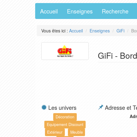
Accueil
Enseignes
Recherche
Vous êtes ici :
Accueil
Enseignes
GiFi
Bo
GiFi - Bor
Les univers
Adresse et T
Adr
Décoration
Equipement Discount
Extérieur
Meuble