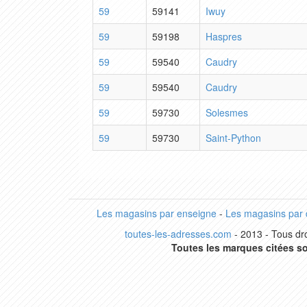
59
59141
Iwuy
59
59198
Haspres
59
59540
Caudry
59
59540
Caudry
59
59730
Solesmes
59
59730
Saint-Python
Les magasins par enseigne
-
Les magasins par
toutes-les-adresses.com
- 2013 - Tous dro
Toutes les marques citées so