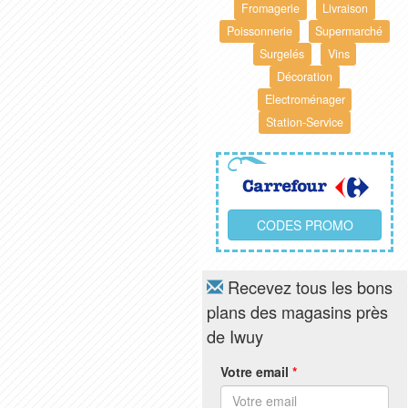
Fromagerie
Livraison
Poissonnerie
Supermarché
Surgelés
Vins
Décoration
Electroménager
Station-Service
CODES PROMO
Recevez tous les bons
plans des magasins près
de Iwuy
Votre email
*