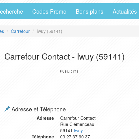
echerche
Codes Promo
Bons plans
Actualités
es
Carrefour
Iwuy (59141)
Carrefour Contact - Iwuy (59141)
PUBLICITÉ
Adresse et Téléphone
Adresse
Carrefour Contact
Rue Clémenceau
59141
Iwuy
Téléphone
03 27 37 90 37