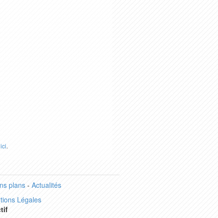
r
ici
.
ns plans
-
Actualités
tions Légales
tif