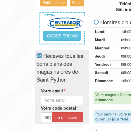
Petit intérieur
Bazar
Télép
Site in
Horaires d'ou
Lundi
14h00
CODES PROMO
Mardi
09h00
Mercredi
09h00
Recevez tous les
Jeudi
09h00
bons plans des
Vendredi
09h00
magasins près de
Samedi
09h00
Saint-Python
Dimanche
10h00
Votre email
*
Votre magasin Centra
dimanche
.
Votre code postal
*
Pour savoir si votre 
ouvert un
jour férié
,