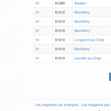
91
91290
Arpajon
91
91310
Montlhery
91
91310
Montlhéry
91
91310
Montlhery
91
91310
Longpont-sur-Orge
91
91310
Montlhery
91
91310
Leuville-sur-Orge
Les magasins par enseigne
-
Les magasins par