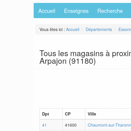
Accueil
Enseignes
Recherche
Vous êtes ici :
Accueil
Départements
Esson
Tous les magasins à proxi
Arpajon (91180)
Dpt
CP
Ville
41
41600
Chaumont-sur-Tharon