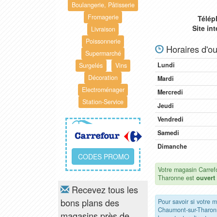
Boulangerie, Pâtisserie
Fromagerie
Télép
Site in
Livraison
Poissonnerie
Horaires d'ou
Supermarché
Lundi
Surgelés
Vins
Décoration
Mardi
Electroménager
Mercredi
Station-Service
Jeudi
Vendredi
Samedi
Dimanche
CODES PROMO
Votre magasin Carref
Tharonne est
ouvert
Recevez tous les
bons plans des
Pour savoir si votre 
Chaumont-sur-Tharon
magasins près de