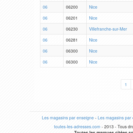
06
06200
Nice
06
06201
Nice
06
06230
Villefranche-sur-Mer
06
06281
Nice
06
06300
Nice
06
06300
Nice
1
Les magasins par enseigne
-
Les magasins par
toutes-les-adresses.com
- 2013 - Tous dro
Toutes les marques citées so