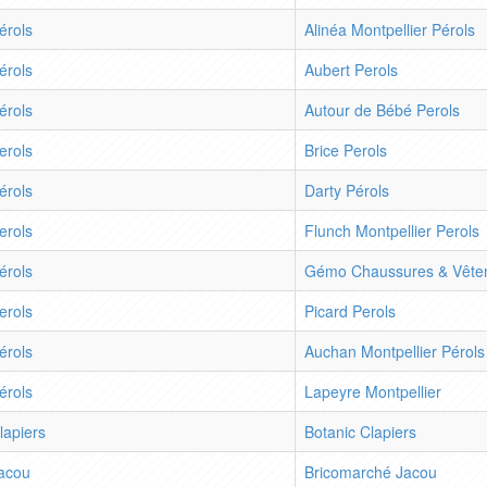
érols
Alinéa Montpellier Pérols
érols
Aubert Perols
érols
Autour de Bébé Perols
erols
Brice Perols
érols
Darty Pérols
erols
Flunch Montpellier Perols
érols
Gémo Chaussures & Vêtem
erols
Picard Perols
érols
Auchan Montpellier Pérols
érols
Lapeyre Montpellier
lapiers
Botanic Clapiers
acou
Bricomarché Jacou