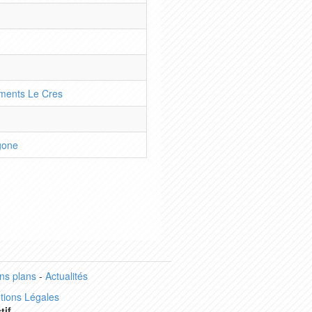
ments Le Cres
gone
ns plans
-
Actualités
tions Légales
tif