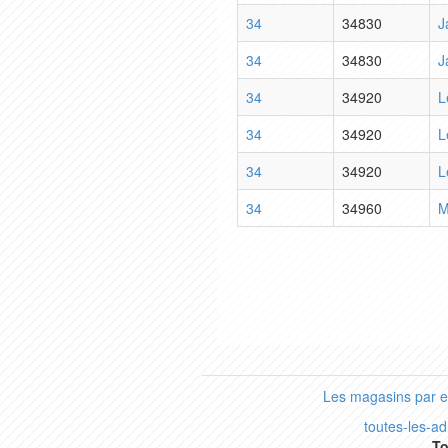
34
34830
J
34
34830
J
34
34920
L
34
34920
L
34
34920
L
34
34960
M
Les magasins par 
toutes-les-a
To