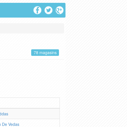
78 magasins
Védas
n De Vedas