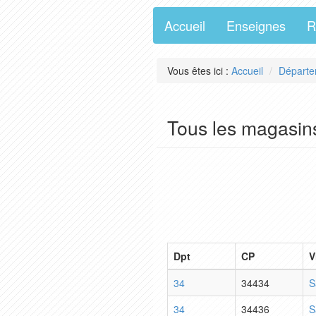
Accueil
Enseignes
R
Vous êtes ici :
Accueil
Départe
Tous les magasins
Dpt
CP
V
34
34434
S
34
34436
S