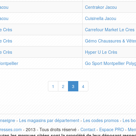
acou
Centrakor Jacou
acou
Cuisinella Jacou
e Crès
Carrefour Market Le Cres
e Crès
Gémo Chaussures & Vête
e Crès
Hyper U Le Crès
ontpellier
Go Sport Montpellier Poly
1
2
3
4
enseigne
-
Les magasins par département
-
Les codes promos
-
Les bo
dresses.com
- 2013 - Tous droits réservé -
Contact
-
Espace PRO
-
Men
utes les marques citées sont la propriété de leur déposant respec