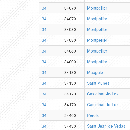
34
34070
Montpellier
34
34070
Montpellier
34
34080
Montpellier
34
34080
Montpellier
34
34080
Montpellier
34
34090
Montpellier
34
34130
Mauguio
34
34130
Saint-Aunès
34
34170
Castelnau-le-Lez
34
34170
Castelnau-le-Lez
34
34400
Perols
34
34430
Saint-Jean-de-Védas