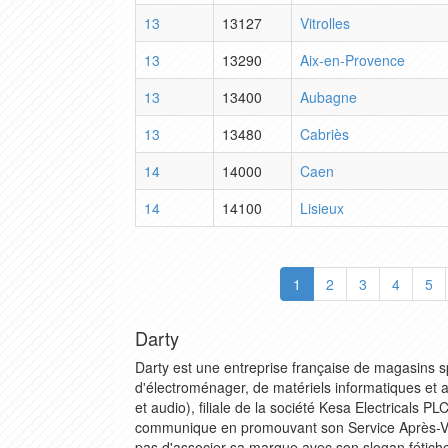
13
13127
Vitrolles
13
13290
Aix-en-Provence
13
13400
Aubagne
13
13480
Cabriès
14
14000
Caen
14
14100
Lisieux
1
2
3
4
5
Darty
Darty est une entreprise française de magasins s
d'électroménager, de matériels informatiques et a
et audio), filiale de la société Kesa Electricals PL
communique en promouvant son Service Après-V
pas d'associer sa marque avec son slogan fétiche,