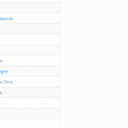
e
Napoule
ce
agne
ur-Orne
e