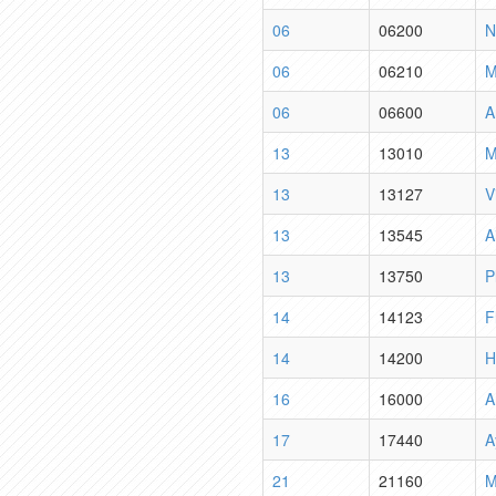
06
06200
N
06
06210
M
06
06600
A
13
13010
M
13
13127
V
13
13545
A
13
13750
P
14
14123
F
14
14200
H
16
16000
A
17
17440
A
21
21160
M