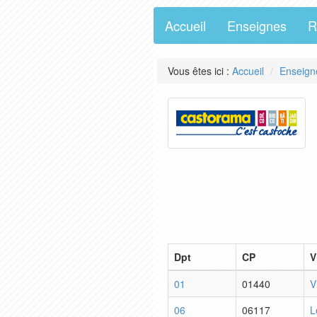
Accueil
Enseignes
R
Vous êtes ici :
Accueil
Enseign
Dpt
CP
V
01
01440
V
06
06117
L