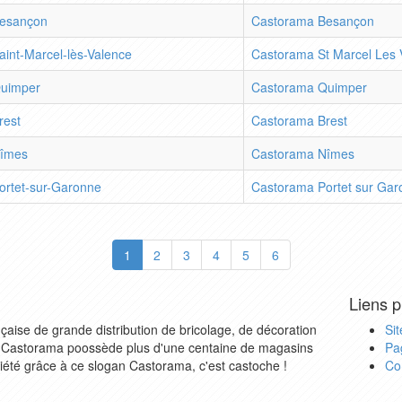
esançon
Castorama Besançon
aint-Marcel-lès-Valence
Castorama St Marcel Les 
uimper
Castorama Quimper
rest
Castorama Brest
îmes
Castorama Nîmes
ortet-sur-Garonne
Castorama Portet sur Gar
1
2
3
4
5
6
Liens p
aise de grande distribution de bricolage, de décoration
Si
 Castorama poossède plus d'une centaine de magasins
Pa
riété grâce à ce slogan Castorama, c'est castoche !
Co