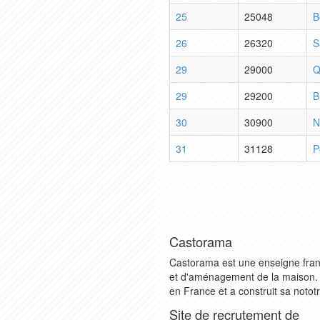
25
25048
B
26
26320
S
29
29000
Q
29
29200
B
30
30900
N
31
31128
P
Castorama
Castorama est une enseigne franç
et d'aménagement de la maison.
en France et a construit sa notot
Site de recrutement de