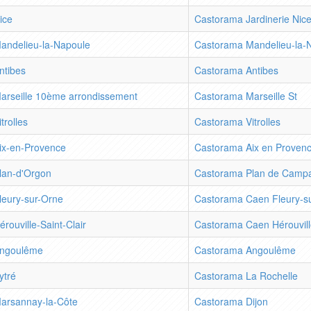
ice
Castorama Jardinerie Nic
andelieu-la-Napoule
Castorama Mandelieu-la-
ntibes
Castorama Antibes
arseille 10ème arrondissement
Castorama Marseille St
itrolles
Castorama Vitrolles
ix-en-Provence
Castorama Aix en Proven
lan-d'Orgon
Castorama Plan de Camp
leury-sur-Orne
Castorama Caen Fleury-s
érouville-Saint-Clair
Castorama Caen Hérouvill
ngoulême
Castorama Angoulême
ytré
Castorama La Rochelle
arsannay-la-Côte
Castorama Dijon