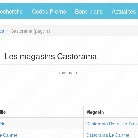
echerche
Codes Promo
Bons plans
Actualités
es
Castorama (page 1)
Les magasins Castorama
PUBLICITÉ
ille
Magasin
iriat
Castorama Bourg-en-Bres
e Cannet
Castorama Le Cannet