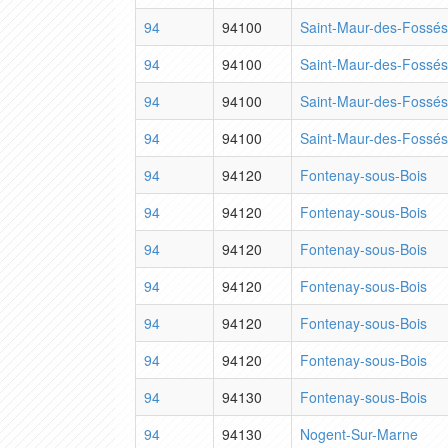
94
94100
Saint-Maur-des-Fossés
94
94100
Saint-Maur-des-Fossés
94
94100
Saint-Maur-des-Fossés
94
94100
Saint-Maur-des-Fossés
94
94120
Fontenay-sous-Bois
94
94120
Fontenay-sous-Bois
94
94120
Fontenay-sous-Bois
94
94120
Fontenay-sous-Bois
94
94120
Fontenay-sous-Bois
94
94120
Fontenay-sous-Bois
94
94130
Fontenay-sous-Bois
94
94130
Nogent-Sur-Marne