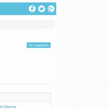
)
52 magasins
nt Etienne