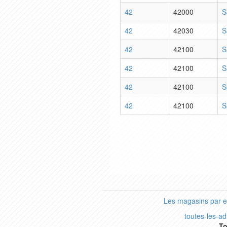
42
42000
S
42
42030
S
42
42100
S
42
42100
S
42
42100
S
42
42100
S
Les magasins par 
toutes-les-a
To