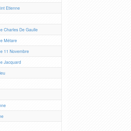
nt Etienne
ne Charles De Gaulle
ne Métare
nne 11 Novembre
nne Jacquard
ieu
nne
ne