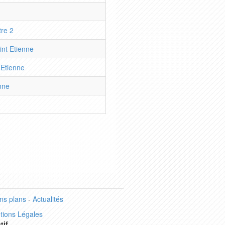
tre 2
nt Etienne
Etienne
nne
ns plans
-
Actualités
tions Légales
tif