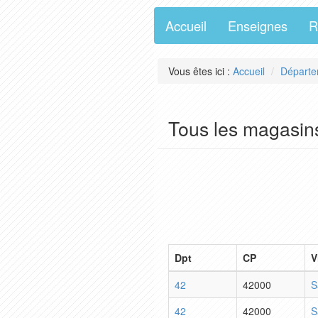
Accueil
Enseignes
R
Vous êtes ici :
Accueil
Départe
Tous les magasins
Dpt
CP
V
42
42000
S
42
42000
S