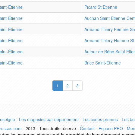
aint-Étienne
Picard St Etienne
aint-Étienne
Auchan Saint Etienne Cen
aint-Étienne
Armand Thiery Femme Sai
aint-Étienne
Armand Thiery Homme St 
aint-Étienne
Autour de Bébé Saint Etie
aint-Étienne
Brice Saint-Etienne
1
2
3
enseigne
-
Les magasins par département
-
Les codes promos
-
Les bo
dresses.com
- 2013 - Tous droits réservé -
Contact
-
Espace PRO
-
Men
utes les marques citées sont la propriété de leur déposant respec