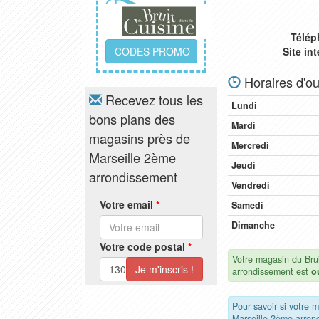
Télép
CODES PROMO
Site in
Horaires d'ou
Recevez tous les
Lundi
bons plans des
Mardi
magasins près de
Mercredi
Marseille 2ème
Jeudi
arrondissement
Vendredi
Votre email
*
Samedi
Dimanche
Votre code postal
*
Votre magasin du Brui
arrondissement est
o
Pour savoir si votre 
Marseille 2ème arron