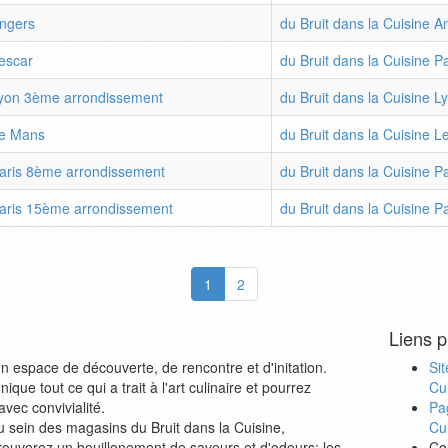
ngers
du Bruit dans la Cuisine A
escar
du Bruit dans la Cuisine P
yon 3ème arrondissement
du Bruit dans la Cuisine L
e Mans
du Bruit dans la Cuisine 
aris 8ème arrondissement
du Bruit dans la Cuisine P
aris 15ème arrondissement
du Bruit dans la Cuisine P
1
2
Liens p
un espace de découverte, de rencontre et d'initation.
Sit
que tout ce qui a trait à l'art culinaire et pourrez
Cu
avec convivialité.
Pa
u sein des magasins du Bruit dans la Cuisine,
Cu
rouverez un bouillonement de saveurs et d'odeurs; les
Co