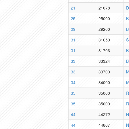
21
21078
D
25
25000
B
29
29200
B
31
31650
S
31
31706
B
33
33324
B
33
33700
M
34
34000
M
35
35000
R
35
35000
R
44
44272
N
44
44807
N