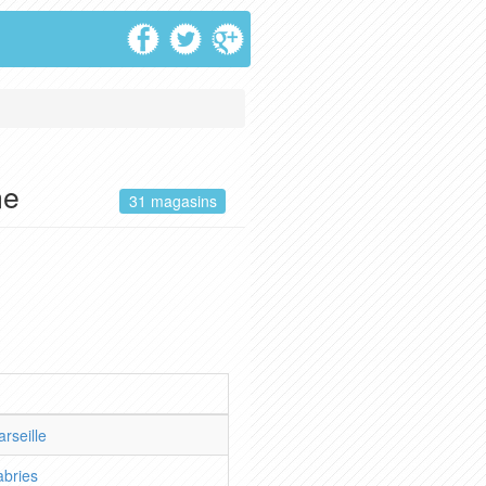
ne
31 magasins
rseille
abries