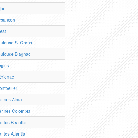
jon
Besançon
rest
Toulouse St Orens
Toulouse Blagnac
ègles
érignac
ntpellier
Rennes Alma
Rennes Colombia
antes Beaulieu
antes Atlantis