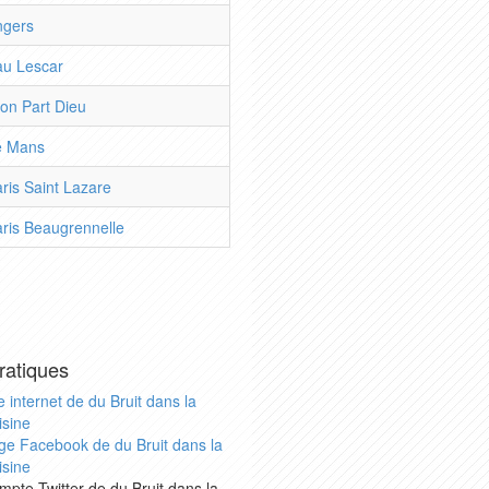
ngers
au Lescar
yon Part Dieu
Le Mans
aris Saint Lazare
aris Beaugrennelle
ratiques
e internet de du Bruit dans la
isine
ge Facebook de du Bruit dans la
isine
mpte Twitter de du Bruit dans la