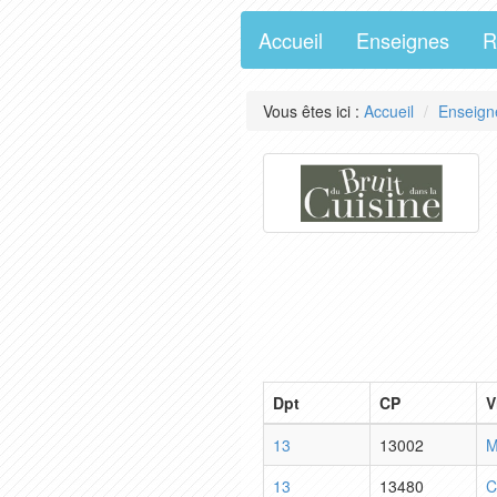
Accueil
Enseignes
R
Vous êtes ici :
Accueil
Enseign
Dpt
CP
V
13
13002
M
13
13480
C