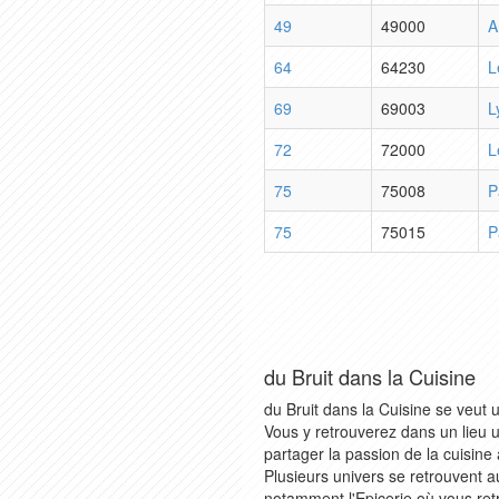
49
49000
A
64
64230
L
69
69003
L
72
72000
L
75
75008
P
75
75015
P
du Bruit dans la Cuisine
du Bruit dans la Cuisine se veut 
Vous y retrouverez dans un lieu uni
partager la passion de la cuisine 
Plusieurs univers se retrouvent a
notamment l'Epicerie où vous ret