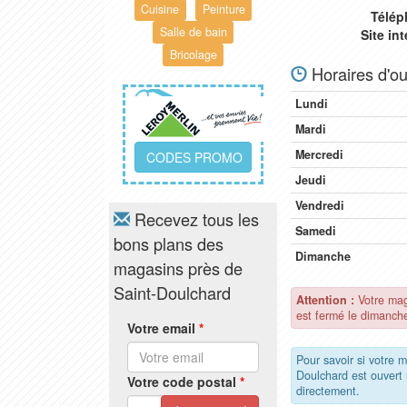
Cuisine
Peinture
Télép
Salle de bain
Site in
Bricolage
Horaires d'ou
Lundi
Mardi
Mercredi
CODES PROMO
Jeudi
Vendredi
Recevez tous les
Samedi
bons plans des
Dimanche
magasins près de
Saint-Doulchard
Attention :
Votre mag
est fermé le dimanch
Votre email
*
Pour savoir si votre 
Doulchard est ouvert
Votre code postal
*
directement.