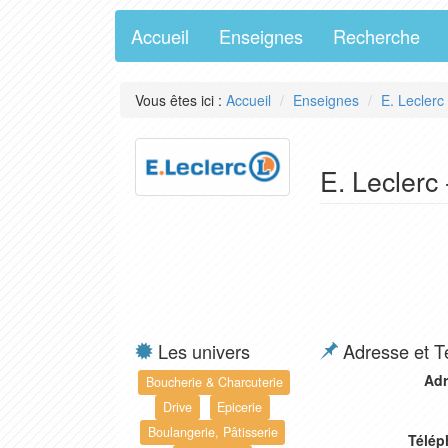
Accueil
Enseignes
Recherche
Vous êtes ici :
Accueil
Enseignes
E. Leclerc
E. Leclerc
Les univers
Adresse et T
Adr
Boucherie & Charcuterie
Drive
Epicerie
Boulangerie, Pâtisserie
Télép