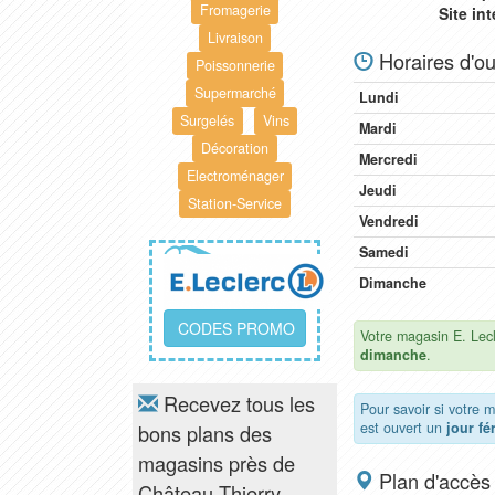
Fromagerie
Site in
Livraison
Horaires d'ou
Poissonnerie
Supermarché
Lundi
Surgelés
Vins
Mardi
Décoration
Mercredi
Electroménager
Jeudi
Station-Service
Vendredi
Samedi
Dimanche
CODES PROMO
Votre magasin E. Lec
dimanche
.
Recevez tous les
Pour savoir si votre 
est ouvert un
jour fé
bons plans des
magasins près de
Plan d'accès
Château-Thierry