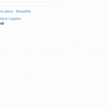
ns plans
-
Actualités
tions Légales
tif