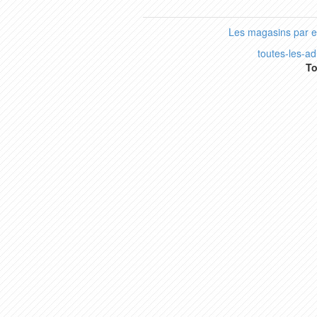
Les magasins par 
toutes-les-a
To