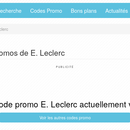
echerche
Codes Promo
Bons plans
Actualités
clerc
omos de E. Leclerc
PUBLICITÉ
de promo E. Leclerc actuellement v
Voir les autres codes promo