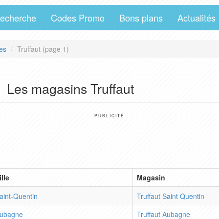
echerche
Codes Promo
Bons plans
Actualités
es
Truffaut (page 1)
Les magasins Truffaut
PUBLICITÉ
ille
Magasin
aint-Quentin
Truffaut Saint Quentin
ubagne
Truffaut Aubagne