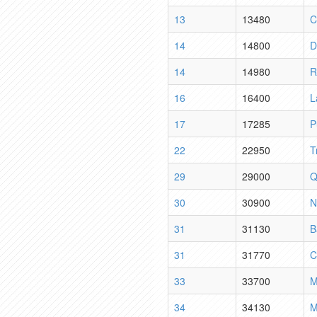
13
13480
C
14
14800
D
14
14980
R
16
16400
L
17
17285
P
22
22950
T
29
29000
Q
30
30900
N
31
31130
B
31
31770
C
33
33700
M
34
34130
M