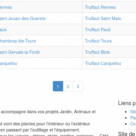
ennes
Truffaut Rennes
aint-Jouan-des-Guerets
Truffaut Saint Malo
ace
Truffaut Pacé
hambray-lès-Tours
Truffaut Tours
aint-Gervais-la-Forêt
Truffaut Blois
arquefou
Truffaut Carquefou
1
2
3
Liens p
ous accompagne dans vos projets Jardin, Animaux et
Sit
Pa
 vont des plantes pour l'intérieur ou l'extérieur
Co
en passant par l'outillage et l'équipement.
Site de
s les univers : chiens, chats, reptiles, poissons,... Côté