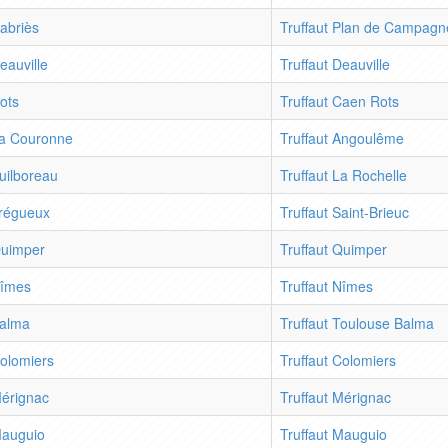
abriès
Truffaut Plan de Campagn
eauville
Truffaut Deauville
ots
Truffaut Caen Rots
a Couronne
Truffaut Angoulême
uilboreau
Truffaut La Rochelle
régueux
Truffaut Saint-Brieuc
uimper
Truffaut Quimper
îmes
Truffaut Nîmes
alma
Truffaut Toulouse Balma
olomiers
Truffaut Colomiers
érignac
Truffaut Mérignac
auguio
Truffaut Mauguio