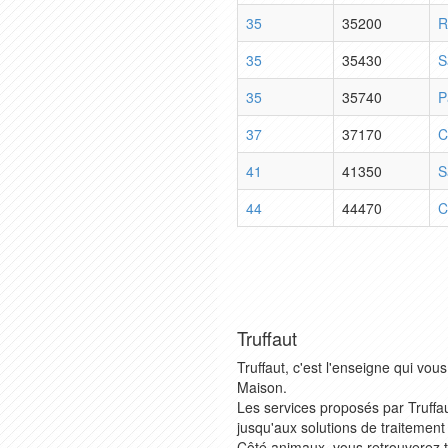
35
35200
R
35
35430
S
35
35740
P
37
37170
C
41
41350
S
44
44470
C
Truffaut
Truffaut, c'est l'enseigne qui v
Maison.
Les services proposés par Truffaut
jusqu'aux solutions de traitement 
Côté animaux, vous retrouverez tou