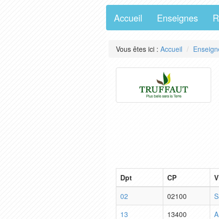
Accueil
Enseignes
R
Vous êtes ici :
Accueil
Enseign
Dpt
CP
V
02
02100
S
13
13400
A