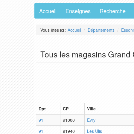
Accueil
Enseignes
Recherche
Vous êtes ici :
Accueil
Départements
Esson
Tous les magasins Grand 
Dpt
CP
Ville
91
91000
Evry
91
91940
Les Ulis