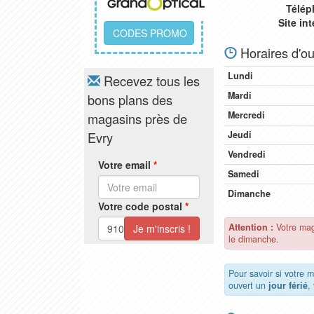
Télép
Site in
CODES PROMO
Horaires d'ou
Lundi
Recevez tous les
Mardi
bons plans des
Mercredi
magasins près de
Evry
Jeudi
Vendredi
Votre email
*
Samedi
Dimanche
Votre code postal
*
Attention :
Votre mag
le dimanche.
Pour savoir si votre 
ouvert un
jour férié
,