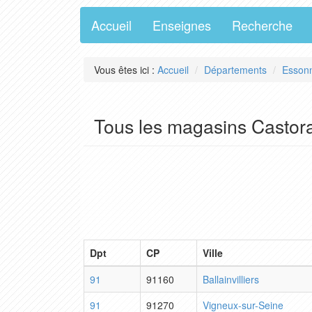
Accueil
Enseignes
Recherche
Vous êtes ici :
Accueil
Départements
Esson
Tous les magasins Casto
Dpt
CP
Ville
91
91160
Ballainvilliers
91
91270
Vigneux-sur-Seine