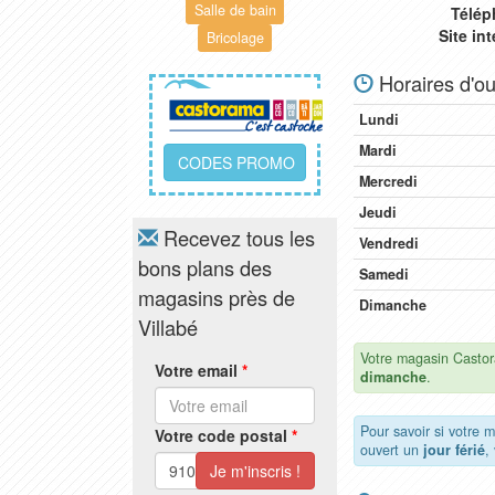
Salle de bain
Télép
Site in
Bricolage
Horaires d'ou
Lundi
Mardi
CODES PROMO
Mercredi
Jeudi
Recevez tous les
Vendredi
bons plans des
Samedi
magasins près de
Dimanche
Villabé
Votre magasin Castor
Votre email
*
dimanche
.
Pour savoir si votre 
Votre code postal
*
ouvert un
jour férié
,