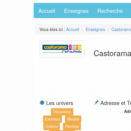
Accueil
Enseignes
Recherche
Vous êtes ici :
Accueil
Enseignes
Castoram
Castorama 
Les univers
Adresse et T
Adr
Décoration
Extérieur
Meuble
Cuisine
Peinture