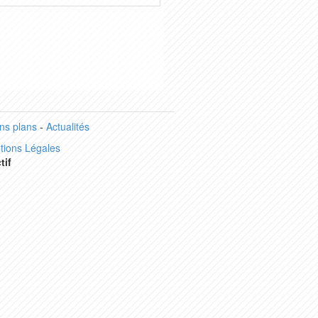
ns plans
-
Actualités
tions Légales
tif