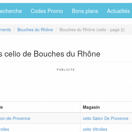
echerche
Codes Promo
Bons plans
Actualités
ments
Bouches du Rhône
Bouches du Rhône (celio - page 2)
s celio de Bouches du Rhône
PUBLICITÉ
le
Magasin
lon-de-Provence
celio Salon De Provence
rolles
celio Vitrolles