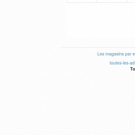
Les magasins par 
toutes-les-a
To