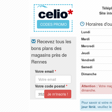
Télép
Site in
Horaires d'ou
CODES PROMO
Lundi
Mardi
Recevez tous les
Mercredi
bons plans des
Jeudi
magasins près de
Vendredi
Rennes
Samedi
Votre email
*
Dimanche
Votre code postal
*
Attention :
Votre mag
dimanche.
Pour savoir si votre 
jour férié
, veuillez l